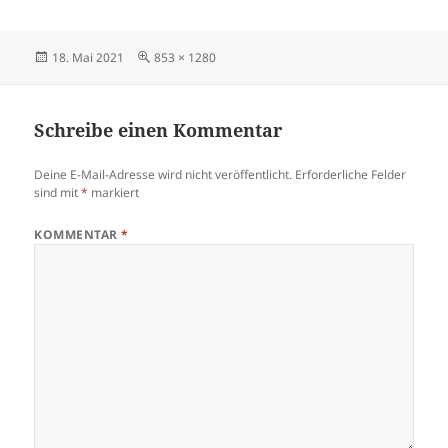
Veröffentlicht
Volle
18. Mai 2021
853 × 1280
am
Größe
Schreibe einen Kommentar
Deine E-Mail-Adresse wird nicht veröffentlicht.
Erforderliche Felder
sind mit
*
markiert
KOMMENTAR
*